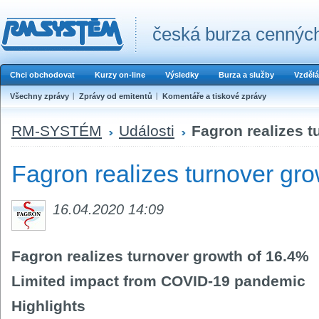
česká burza cenných
Chci obchodovat
Kurzy on-line
Výsledky
Burza a služby
Vzdělá
Všechny zprávy
Zprávy od emitentů
Komentáře a tiskové zprávy
RM-SYSTÉM
Události
Fagron realizes t
Fagron realizes turnover gr
16.04.2020 14:09
Fagron realizes turnover growth of 16.4%
Limited impact from COVID-19 pandemic
Highlights