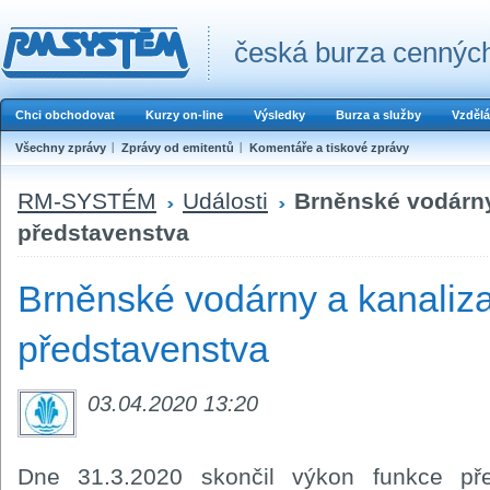
česká burza cenných
Chci obchodovat
Kurzy on-line
Výsledky
Burza a služby
Vzdělá
Všechny zprávy
Zprávy od emitentů
Komentáře a tiskové zprávy
RM-SYSTÉM
Události
Brněnské vodárny
představenstva
Brněnské vodárny a kanaliza
představenstva
03.04.2020 13:20
Dne 31.3.2020 skončil výkon funkce pře