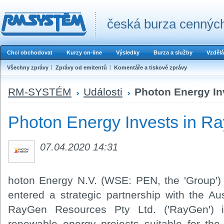
česká burza cenných
Chci obchodovat
Kurzy on-line
Výsledky
Burza a služby
Vzdělá
Všechny zprávy
Zprávy od emitentů
Komentáře a tiskové zprávy
RM-SYSTÉM
Události
Photon Energy In
Photon Energy Invests in 
07.04.2020 14:31
hoton Energy N.V. (WSE: PEN, the 'Group')
entered a strategic partnership with the A
RayGen Resources Pty Ltd. ('RayGen') i
renewable energy projects suitable for the