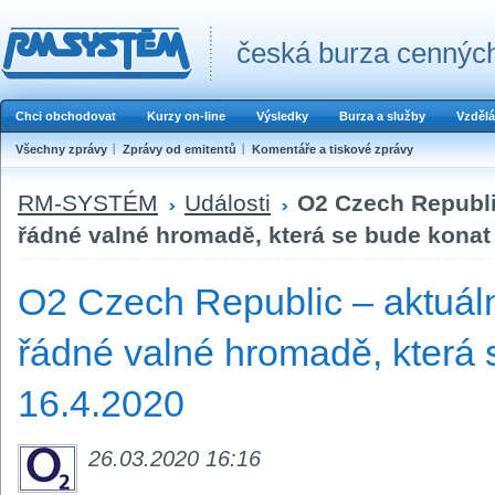
česká burza cenných
Chci obchodovat
Kurzy on-line
Výsledky
Burza a služby
Vzdělá
Všechny zprávy
Zprávy od emitentů
Komentáře a tiskové zprávy
RM-SYSTÉM
Události
O2 Czech Republi
řádné valné hromadě, která se bude konat
O2 Czech Republic – aktuáln
řádné valné hromadě, která 
16.4.2020
26.03.2020 16:16