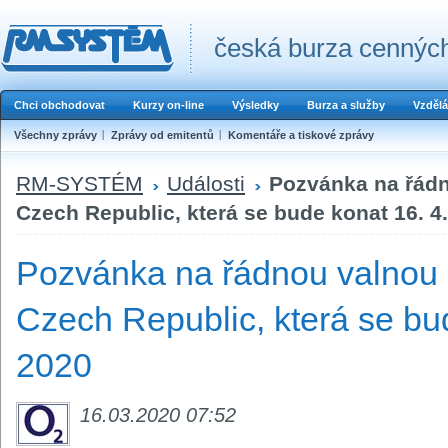
česká burza cenných
Chci obchodovat
Kurzy on-line
Výsledky
Burza a služby
Vzdělá
Všechny zprávy
Zprávy od emitentů
Komentáře a tiskové zprávy
RM-SYSTÉM
Události
Pozvánka na řád
Czech Republic, která se bude konat 16. 4
Pozvánka na řádnou valnou
Czech Republic, která se bud
2020
16.03.2020 07:52