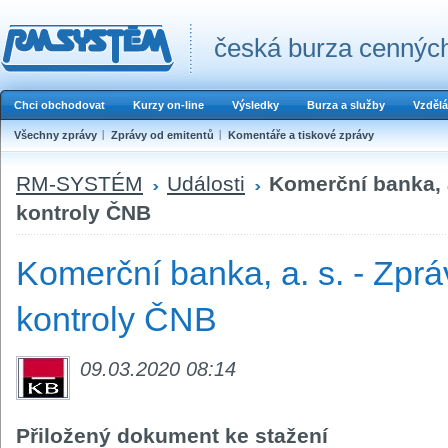
česká burza cenných
Chci obchodovat
Kurzy on-line
Výsledky
Burza a služby
Vzdělá
Všechny zprávy
Zprávy od emitentů
Komentáře a tiskové zprávy
RM-SYSTÉM
Události
Komerční banka, a
kontroly ČNB
Komerční banka, a. s. - Zpr
kontroly ČNB
09.03.2020 08:14
Přiložený dokument ke stažení