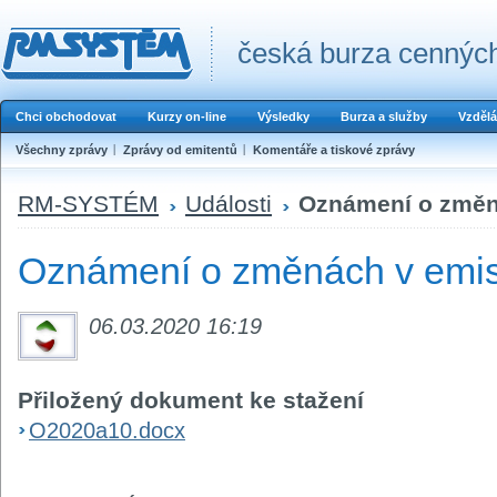
česká burza cenných
Chci obchodovat
Kurzy on-line
Výsledky
Burza a služby
Vzdělá
Všechny zprávy
Zprávy od emitentů
Komentáře a tiskové zprávy
RM-SYSTÉM
Události
Oznámení o změná
Oznámení o změnách v emis
06.03.2020 16:19
Přiložený dokument ke stažení
O2020a10.docx