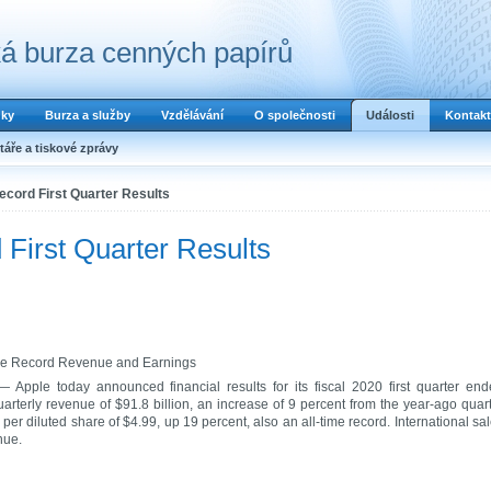
á burza cenných papírů
dky
Burza a služby
Vzdělávání
O společnosti
Události
Kontakt
áře a tiskové zprávy
ecord First Quarter Results
First Quarter Results
ime Record Revenue and Earnings
 Apple today announced financial results for its fiscal 2020 first quarter en
erly revenue of $91.8 billion, an increase of 9 percent from the year-ago quar
per diluted share of $4.99, up 19 percent, also an all-time record. International sa
nue.