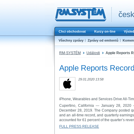
česk
Chci obchodovat
Kurzy on-line
Výsle
Všechny zprávy
Zprávy od emitentů
Koment
RM-SYSTÉM
Události
Apple Reports R
Apple Reports Record 
29.01.2020 13:58
iPhone, Wearables and Services Drive All-T
Cupertino, California — January 28, 2020 —
December 28, 2019. The Company posted quart
and an all-time record, and quarterly earnings 
accounted for 61 percent of the quarter’s reve
FULL PRESS RELEASE