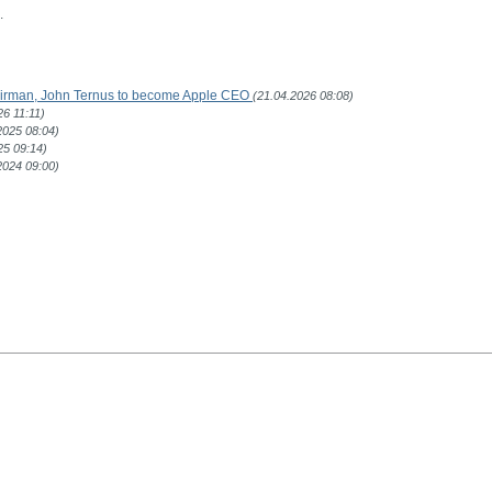
.
airman, John Ternus to become Apple CEO
(21.04.2026 08:08)
26 11:11)
2025 08:04)
25 09:14)
2024 09:00)