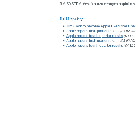
RM-SYSTÉM, česká burza cenných papírů a.s
Další zprávy
Tim Cook to become Apple Executive Ch
Apple reports first quarter results
(03.02.20
Apple reports fourth quarter results
(03.11.
Apple reports first quarter results
(03.02.20
Apple reports fourth quarter results
(04.11.