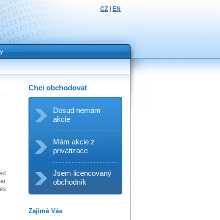
CZ
|
EN
y
Chci obchodovat
Dosud nemám
akcie
Mám akcie z
privatizace
Jsem licencovaný
ded
obchodník
ter
les
Zajímá Vás