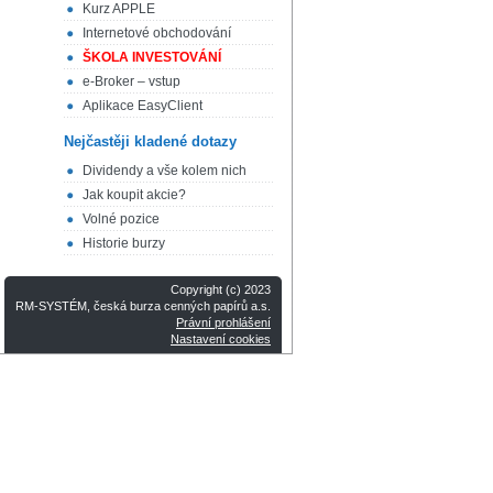
Kurz APPLE
Internetové obchodování
ŠKOLA INVESTOVÁNÍ
e-Broker – vstup
Aplikace EasyClient
Nejčastěji kladené dotazy
Dividendy a vše kolem nich
Jak koupit akcie?
Volné pozice
Historie burzy
Copyright (c) 2023
RM-SYSTÉM, česká burza cenných papírů a.s.
Právní prohlášení
Nastavení cookies