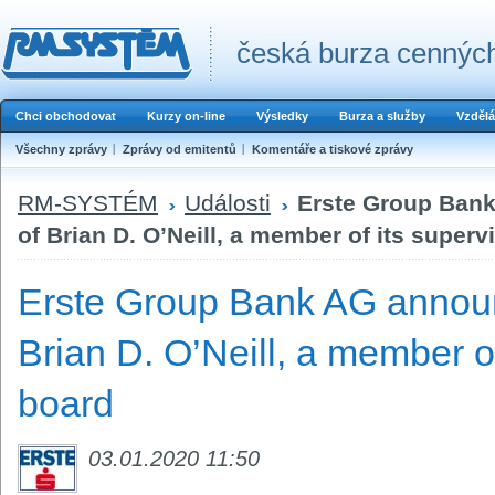
česká burza cenných
Chci obchodovat
Kurzy on-line
Výsledky
Burza a služby
Vzdělá
Všechny zprávy
Zprávy od emitentů
Komentáře a tiskové zprávy
RM-SYSTÉM
Události
Erste Group Ban
of Brian D. O’Neill, a member of its superv
Erste Group Bank AG announ
Brian D. O’Neill, a member of
board
03.01.2020 11:50