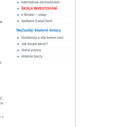
Internetové obchodování
ŠKOLA INVESTOVÁNÍ
e-Broker – vstup
Aplikace EasyClient
se
Nejčastěji kladené dotazy
Dividendy a vše kolem nich
Jak koupit akcie?
Volné pozice
Historie burzy
h
IČ:
ou
i v