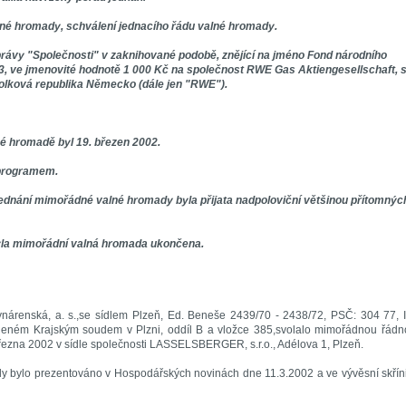
lné hromady, schválení jednacího řádu valné hromady.
 právy "Společnosti" v zaknihované podobě, znějící na jméno Fond národního
, ve jmenovité hodnotě 1 000 Kč na společnost RWE Gas Aktiengesellschaft, 
olková republika Německo (dále jen "RWE").
é hromadě byl 19. březen 2002.
 programem.
 jednání mimořádné valné hromady byla přijata nadpoloviční většinou přítomnýc
yla mimořádní valná hromada ukončena.
ynárenská, a. s.,se sídlem Plzeň, Ed. Beneše 2439/70 - 2438/72, PSČ: 304 77, 
eném Krajským soudem v Plzni, oddíl B a vložce 385,svolalo mimořádnou řádn
března 2002 v sídle společnosti LASSELSBERGER, s.r.o., Adélova 1, Plzeň.
bylo prezentováno v Hospodářských novinách dne 11.3.2002 a ve vývěsní skřín