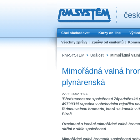
česk
Chci obchodovat
Kurzy on-line
Výsle
Všechny zprávy
Zprávy od emitentů
Koment
RM-SYSTÉM
Události
Mimořádná valn
Mimořádná valná hro
plynárenská
27.03.2002 00:00
'Představenstvo společnosti Západočeská pl
49790315zapsána v obchodním rejstříku ve
řádnou valnou hromadu, která se konala v ú
Plzeň.
Oznámení o konání mimořádné valné hromad
skříni v sídle společnosti.
Mimořádná valná hromada společnosti schvá