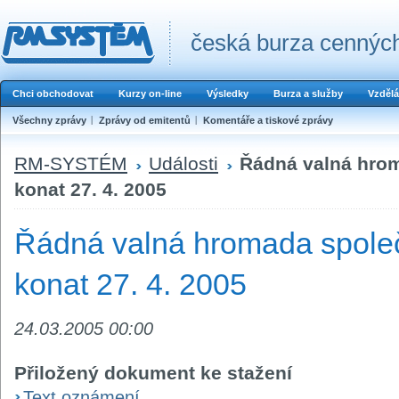
česká burza cenných
Chci obchodovat
Kurzy on-line
Výsledky
Burza a služby
Vzdělá
Všechny zprávy
Zprávy od emitentů
Komentáře a tiskové zprávy
RM-SYSTÉM
Události
Řádná valná hrom
konat 27. 4. 2005
Řádná valná hromada společ
konat 27. 4. 2005
24.03.2005 00:00
Přiložený dokument ke stažení
Text oznámení