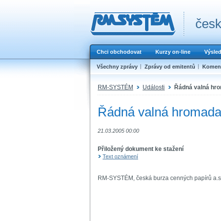
česk
Chci obchodovat
Kurzy on-line
Výsle
Všechny zprávy
Zprávy od emitentů
Koment
RM-SYSTÉM
Události
Řádná valná hro
Řádná valná hromada 
21.03.2005 00:00
Přiložený dokument ke stažení
Text oznámení
RM-SYSTÉM, česká burza cenných papírů a.s