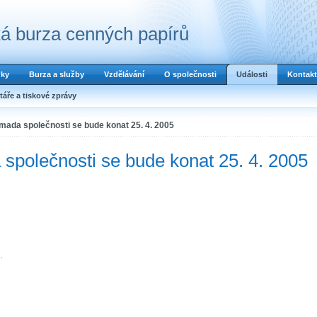
á burza cenných papírů
dky
Burza a služby
Vzdělávání
O společnosti
Události
Kontakt
áře a tiskové zprávy
mada společnosti se bude konat 25. 4. 2005
společnosti se bude konat 25. 4. 2005
.