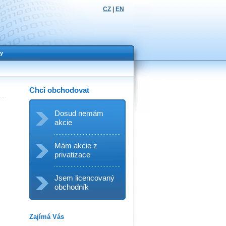
CZ
|
EN
y
Chci obchodovat
Dosud nemám
akcie
Mám akcie z
privatizace
Jsem licencovaný
obchodník
Zajímá Vás