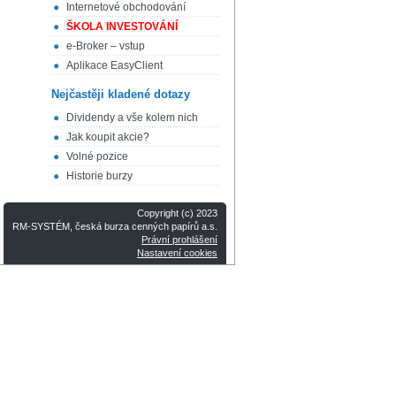
Internetové obchodování
ŠKOLA INVESTOVÁNÍ
e-Broker – vstup
Aplikace EasyClient
Nejčastěji kladené dotazy
Dividendy a vše kolem nich
Jak koupit akcie?
Volné pozice
Historie burzy
Copyright (c) 2023
RM-SYSTÉM, česká burza cenných papírů a.s.
Právní prohlášení
Nastavení cookies