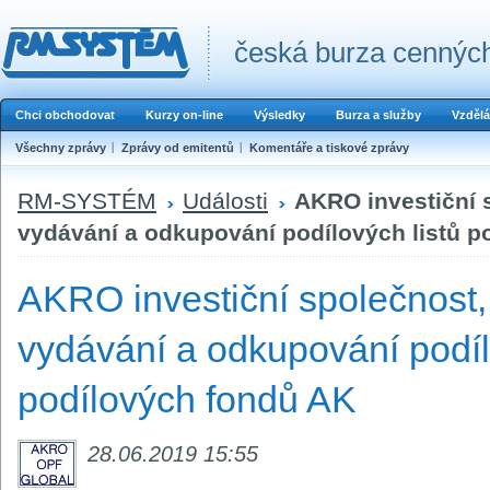
česká burza cenných
Chci obchodovat
Kurzy on-line
Výsledky
Burza a služby
Vzdělá
Všechny zprávy
Zprávy od emitentů
Komentáře a tiskové zprávy
RM-SYSTÉM
Události
AKRO investiční 
vydávání a odkupování podílových listů p
AKRO investiční společnost,
vydávání a odkupování podíl
podílových fondů AK
28.06.2019 15:55