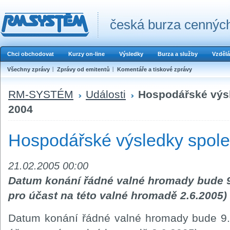
česká burza cenných
Chci obchodovat
Kurzy on-line
Výsledky
Burza a služby
Vzdělá
Všechny zprávy
Zprávy od emitentů
Komentáře a tiskové zprávy
RM-SYSTÉM
Události
Hospodářské výsl
2004
Hospodářské výsledky spole
21.02.2005 00:00
Datum konání řádné valné hromady bude 
pro účast na této valné hromadě 2.6.2005)
Datum konání řádné valné hromady bude 9