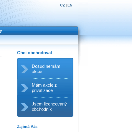
CZ
|
EN
y
Chci obchodovat
Dosud nemám
akcie
Mám akcie z
privatizace
Jsem licencovaný
obchodník
Zajímá Vás