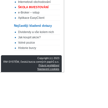
Internetové obchodování
ŠKOLA INVESTOVÁNÍ
e-Broker – vstup
Aplikace EasyClient
Nejčastěji kladené dotazy
Dividendy a vše kolem nich
Jak koupit akcie?
Volné pozice
Historie burzy
Copyright (c) 2023
RM-SYSTÉM, česká burza cenných papírů a.s.
Právní prohlášení
Nastavení cookies