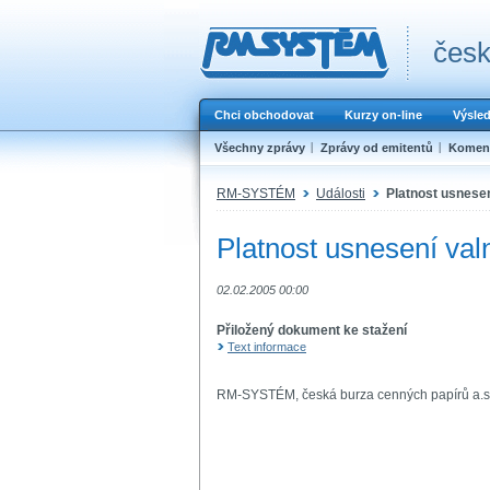
česk
Chci obchodovat
Kurzy on-line
Výsle
Všechny zprávy
Zprávy od emitentů
Koment
RM-SYSTÉM
Události
Platnost usnese
Platnost usnesení va
02.02.2005 00:00
Přiložený dokument ke stažení
Text informace
RM-SYSTÉM, česká burza cenných papírů a.s