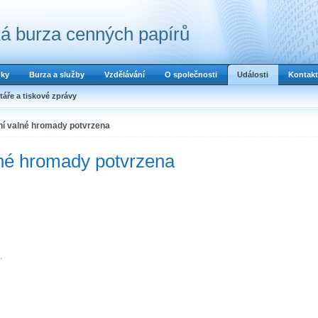
á burza cenných papírů
dky
Burza a služby
Vzdělávání
O společnosti
Události
Kontakt
áře a tiskové zprávy
ní valné hromady potvrzena
lné hromady potvrzena
.