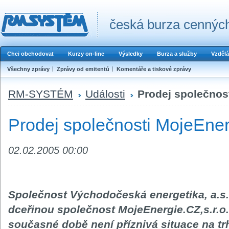
česká burza cenných
Chci obchodovat
Kurzy on-line
Výsledky
Burza a služby
Vzdělá
Všechny zprávy
Zprávy od emitentů
Komentáře a tiskové zprávy
RM-SYSTÉM
Události
Prodej společnost
Prodej společnosti MojeEnerg
02.02.2005 00:00
Společnost Východočeská energetika, a.s.
dceřinou společnost MojeEnergie.CZ,s.r.o.
současné době není příznivá situace na trhu