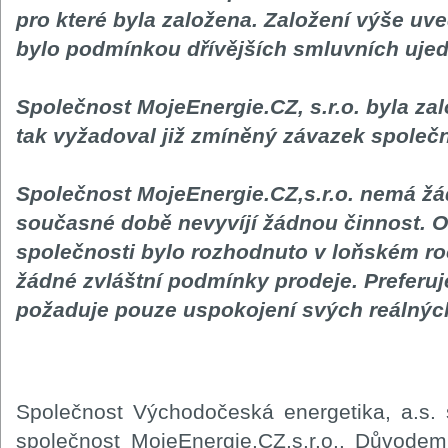
pro které byla založena. Založení výše uv
bylo podmínkou dřívějších smluvních ujed
Společnost MojeEnergie.CZ, s.r.o. byla zal
tak vyžadoval již zmíněný závazek společn
Společnost MojeEnergie.CZ,s.r.o. nemá ž
současné době nevyvíjí žádnou činnost. O 
společnosti bylo rozhodnuto v loňském roc
žádné zvláštní podmínky prodeje. Preferuj
požaduje pouze uspokojení svých reálnýc
Společnost Východočeská energetika, a.s. 
společnost MojeEnergie.CZ,s.r.o.. Důvode