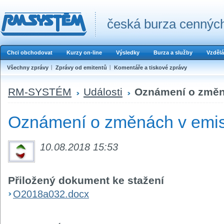
česká burza cenných
Chci obchodovat
Kurzy on-line
Výsledky
Burza a služby
Vzdělá
Všechny zprávy
Zprávy od emitentů
Komentáře a tiskové zprávy
RM-SYSTÉM
Události
Oznámení o změná
Oznámení o změnách v emis
10.08.2018 15:53
Přiložený dokument ke stažení
O2018a032.docx