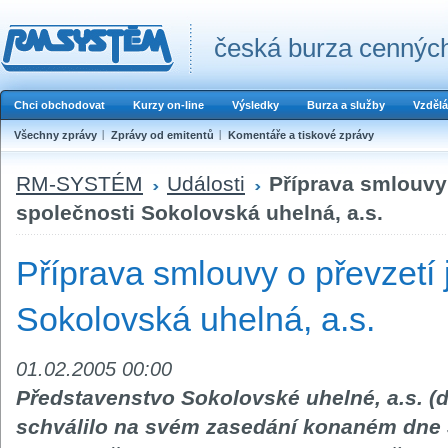
česká burza cenných
Chci obchodovat
Kurzy on-line
Výsledky
Burza a služby
Vzdělá
Všechny zprávy
Zprávy od emitentů
Komentáře a tiskové zprávy
RM-SYSTÉM
Události
Příprava smlouvy 
společnosti Sokolovská uhelná, a.s.
Příprava smlouvy o převzetí 
Sokolovská uhelná, a.s.
01.02.2005 00:00
Představenstvo Sokolovské uhelné, a.s. (d
schválilo na svém zasedání konaném dne 