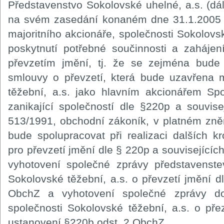
Představenstvo Sokolovské uhelné, a.s. (dál
na svém zasedání konaném dne 31.1.2005 
majoritního akcionáře, společnosti Sokolovsk
poskytnutí potřebné součinnosti a zahájen
převzetím jmění, tj. že se zejména bude 
smlouvy o převzetí, která bude uzavřena 
těžební, a.s. jako hlavním akcionářem Spo
zanikající společností dle §220p a souvis
513/1991, obchodní zákoník, v platném zněn
bude spolupracovat při realizaci dalších
pro převzetí jmění dle § 220p a související
vyhotovení společné zprávy představenste
Sokolovské těžební, a.s. o převzetí jmění d
ObchZ a vyhotovení společné zprávy do
společnosti Sokolovské těžební, a.s. o př
ustanovení §220b odst. 2 ObchZ.