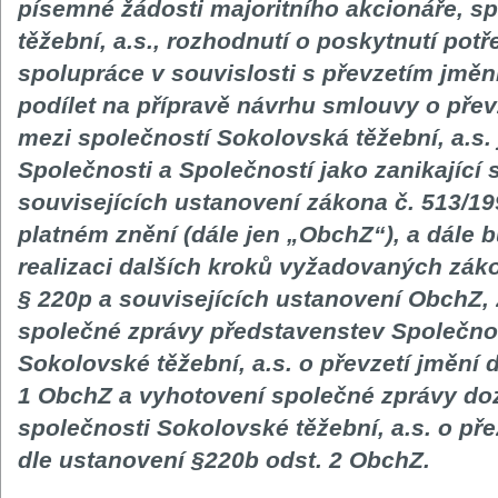
písemné žádosti majoritního akcionáře, s
těžební, a.s., rozhodnutí o poskytnutí pot
spolupráce v souvislosti s převzetím jmění
podílet na přípravě návrhu smlouvy o přev
mezi společností Sokolovská těžební, a.s
Společnosti a Společností jako zanikající 
souvisejících ustanovení zákona č. 513/19
platném znění (dále jen „ObchZ“), a dále 
realizaci dalších kroků vyžadovaných zák
§ 220p a souvisejících ustanovení ObchZ,
společné zprávy představenstev Společnos
Sokolovské těžební, a.s. o převzetí jmění 
1 ObchZ a vyhotovení společné zprávy doz
společnosti Sokolovské těžební, a.s. o př
dle ustanovení §220b odst. 2 ObchZ.