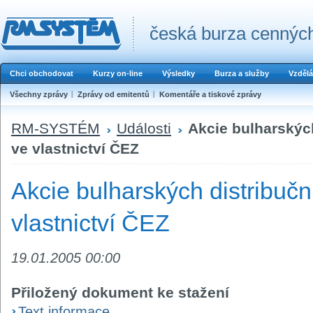
česká burza cenných
Chci obchodovat
Kurzy on-line
Výsledky
Burza a služby
Vzdělá
Všechny zprávy
Zprávy od emitentů
Komentáře a tiskové zprávy
RM-SYSTÉM
Události
Akcie bulharskýc
ve vlastnictví ČEZ
Akcie bulharských distribučn
vlastnictví ČEZ
19.01.2005 00:00
Přiložený dokument ke stažení
Text informace