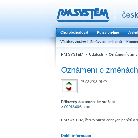
česk
Chci obchodovat
Kurzy on-line
Výsle
Všechny zprávy
Zprávy od emitentů
Koment
RM-SYSTÉM
Události
Oznámení o změn
Oznámení o změnách 
23.02.2018 15:49
Přiložený dokument ke stažení
O2018a008.docx
RM-SYSTÉM, česká burza cenných papírů a.s
Další informace