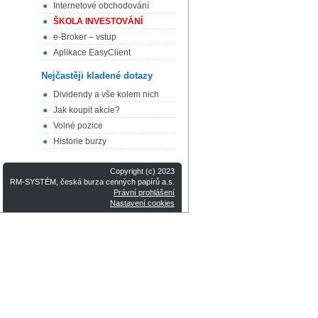
Internetové obchodování
ŠKOLA INVESTOVÁNÍ
e-Broker – vstup
Aplikace EasyClient
Nejčastěji kladené dotazy
Dividendy a vše kolem nich
Jak koupit akcie?
Volné pozice
Historie burzy
Copyright (c) 2023
RM-SYSTÉM, česká burza cenných papírů a.s.
Právní prohlášení
Nastavení cookies