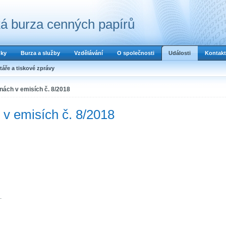
á burza cenných papírů
dky
Burza a služby
Vzdělávání
O společnosti
Události
Kontakt
áře a tiskové zprávy
ách v emisích č. 8/2018
v emisích č. 8/2018
.