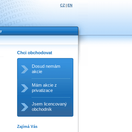
CZ
|
EN
y
Chci obchodovat
Dosud nemám
akcie
Mám akcie z
privatizace
Jsem licencovaný
obchodník
Zajímá Vás