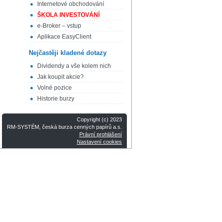
Internetové obchodování
ŠKOLA INVESTOVÁNÍ
e-Broker – vstup
Aplikace EasyClient
Nejčastěji kladené dotazy
Dividendy a vše kolem nich
Jak koupit akcie?
Volné pozice
Historie burzy
Copyright (c) 2023
RM-SYSTÉM, česká burza cenných papírů a.s.
Právní prohlášení
Nastavení cookies