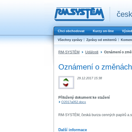
česk
Chci obchodovat
Kurzy on-line
Výsle
Všechny zprávy
Zprávy od emitentů
Koment
RM-SYSTÉM
Události
Oznámení o změn
Oznámení o změnách 
29.12.2017 15:38
Přiložený dokument ke stažení
O2017a052.docx
RM-SYSTÉM, česká burza cenných papírů a.s
Další informace