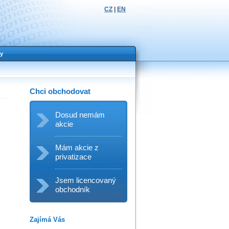
CZ
|
EN
y
Chci obchodovat
Dosud nemám
akcie
Mám akcie z
privatizace
Jsem licencovaný
obchodník
Zajímá Vás