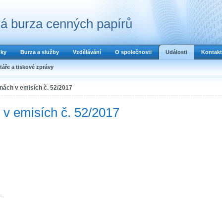
á burza cenných papírů
dky
Burza a služby
Vzdělávání
O společnosti
Události
Kontakt
áře a tiskové zprávy
ách v emisích č. 52/2017
v emisích č. 52/2017
.