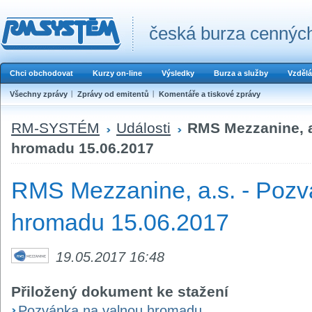
česká burza cenných
Chci obchodovat
Kurzy on-line
Výsledky
Burza a služby
Vzdělá
Všechny zprávy
Zprávy od emitentů
Komentáře a tiskové zprávy
RM-SYSTÉM
Události
RMS Mezzanine, a
hromadu 15.06.2017
RMS Mezzanine, a.s. - Pozv
hromadu 15.06.2017
19.05.2017 16:48
Přiložený dokument ke stažení
Pozvánka na valnou hromadu