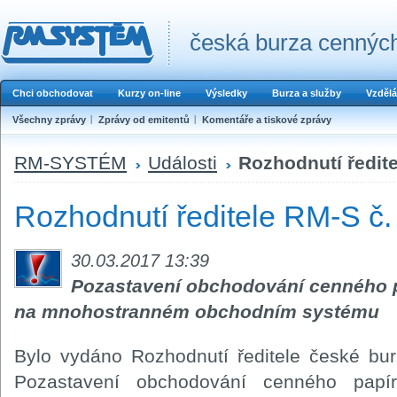
česká burza cenných
Chci obchodovat
Kurzy on-line
Výsledky
Burza a služby
Vzdělá
Všechny zprávy
Zprávy od emitentů
Komentáře a tiskové zprávy
RM-SYSTÉM
Události
Rozhodnutí ředite
Rozhodnutí ředitele RM-S č.
30.03.2017 13:39
Pozastavení obchodování cenného p
na mnohostranném obchodním systému
Bylo vydáno Rozhodnutí ředitele české b
Pozastavení obchodování cenného pap