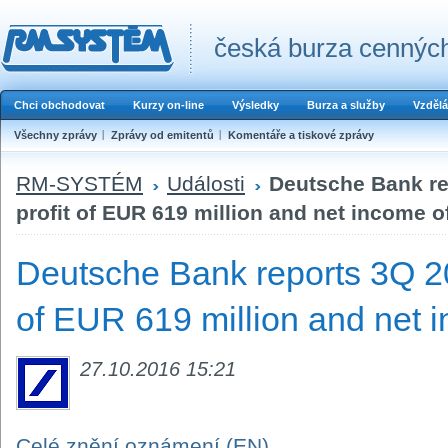
česká burza cenných
Chci obchodovat
Kurzy on-line
Výsledky
Burza a služby
Vzdělá
Všechny zprávy
Zprávy od emitentů
Komentáře a tiskové zprávy
RM-SYSTÉM
Události
Deutsche Bank re
profit of EUR 619 million and net income 
Deutsche Bank reports 3Q 20
of EUR 619 million and net
27.10.2016 15:21
Celé znění oznámení (EN)