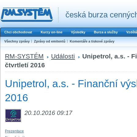
česká burza cenných
Chci obchodovat
Kurzy on-line
Výsledky
Burza a služby
Vzdělá
Všechny zprávy
Zprávy od emitentů
Komentáře a tiskové zprávy
RM-SYSTÉM
Události
Unipetrol, a.s. - 
čtvrtletí 2016
Unipetrol, a.s. - Finanční výsl
2016
20.10.2016 09:17
Prezentace