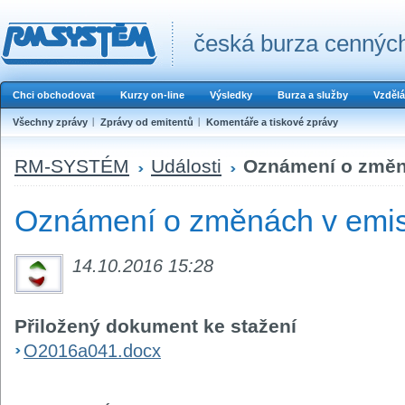
česká burza cenných
Chci obchodovat
Kurzy on-line
Výsledky
Burza a služby
Vzdělá
Všechny zprávy
Zprávy od emitentů
Komentáře a tiskové zprávy
RM-SYSTÉM
Události
Oznámení o změná
Oznámení o změnách v emis
14.10.2016 15:28
Přiložený dokument ke stažení
O2016a041.docx