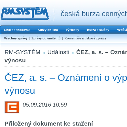
česká burza cenných
Chci obchodovat
Kurzy on-line
Výsledky
Burza a služby
Vzdělá
Všechny zprávy
Zprávy od emitentů
Komentáře a tiskové zprávy
RM-SYSTÉM
Události
ČEZ, a. s. – Ozn
výnosu
ČEZ, a. s. – Oznámení o výp
výnosu
05.09.2016 10:59
Přiložený dokument ke stažení