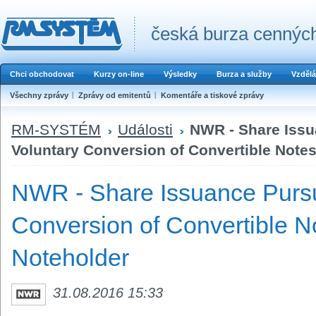
česká burza cenných
Chci obchodovat
Kurzy on-line
Výsledky
Burza a služby
Vzdělá
Všechny zprávy
Zprávy od emitentů
Komentáře a tiskové zprávy
RM-SYSTÉM
Události
NWR - Share Issu
Voluntary Conversion of Convertible Notes
NWR - Share Issuance Pursu
Conversion of Convertible N
Noteholder
31.08.2016 15:33