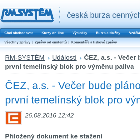
česká burza cenných
Chci obchodovat
Kurzy on-line
Výsledky
Burza a služby
Vzdělá
Všechny zprávy
Zprávy od emitentů
Komentáře a tiskové zprávy
RM-SYSTÉM
Události
ČEZ, a.s. - Veče
první temelínský blok pro výměnu paliva
ČEZ, a.s. - Večer bude plán
první temelínský blok pro v
26.08.2016 12:42
Přiložený dokument ke stažení