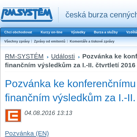
česká burza cenných
Chci obchodovat
Kurzy on-line
Výsledky
Burza a služby
Vzdělá
Všechny zprávy
Zprávy od emitentů
Komentáře a tiskové zprávy
RM-SYSTÉM
Události
Pozvánka ke kon
finančním výsledkům za I.-II. čtvrtletí 2016
Pozvánka ke konferenčnímu
finančním výsledkům za I.-II. 
04.08.2016 13:13
Pozvánka (EN)