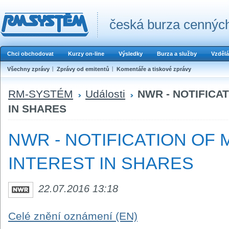
česká burza cenných
Chci obchodovat
Kurzy on-line
Výsledky
Burza a služby
Vzdělá
Všechny zprávy
Zprávy od emitentů
Komentáře a tiskové zprávy
RM-SYSTÉM
Události
NWR - NOTIFICA
IN SHARES
NWR - NOTIFICATION OF
INTEREST IN SHARES
22.07.2016 13:18
Celé znění oznámení (EN)