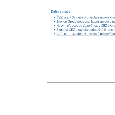
Další zprávy
ČEZ, a.s. - Oznámení o výplatě úrokovéh
Elevion Group podepsal kupní smlouvu na 
Novým předsedou dozorčí rady ČEZ zvole
Skupina ČEZ uzavřela dodatečné financová
ČEZ, a.s. - Oznámení o výplatě úrokovéh