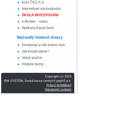
Kurz ČEZ, A.S.
Internetové obchodování
ŠKOLA INVESTOVÁNÍ
e-Broker – vstup
Aplikace EasyClient
Nejčastěji kladené dotazy
Dividendy a vše kolem nich
Jak koupit akcie?
Volné pozice
Historie burzy
Copyright (c) 2023
RM-SYSTÉM, česká burza cenných papírů a.s.
Právní prohlášení
Nastavení cookies