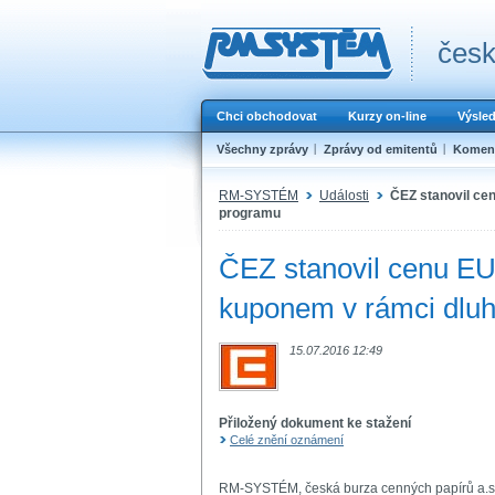
česk
Chci obchodovat
Kurzy on-line
Výsle
Všechny zprávy
Zprávy od emitentů
Koment
RM-SYSTÉM
Události
ČEZ stanovil ce
programu
ČEZ stanovil cenu EU
kuponem v rámci dlu
15.07.2016 12:49
Přiložený dokument ke stažení
Celé znění oznámení
RM-SYSTÉM, česká burza cenných papírů a.s