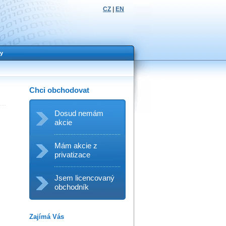
CZ
|
EN
y
Chci obchodovat
Dosud nemám
akcie
Mám akcie z
privatizace
Jsem licencovaný
obchodník
Zajímá Vás