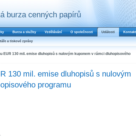
á burza cenných papírů
dky
Burza a služby
Vzdělávání
O společnosti
Události
Kontakt
áře a tiskové zprávy
nu EUR 130 mil. emise dluhopisů s nulovým kuponem v rámci dluhopisového
R 130 mil. emise dluhopisů s nulovým
hopisového programu
.