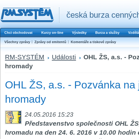
česká burza cenných
Chci obchodovat
Kurzy on-line
Výsledky
Burza a služby
Vzdělá
Všechny zprávy
Zprávy od emitentů
Komentáře a tiskové zprávy
RM-SYSTÉM
Události
OHL ŽS, a.s. - Po
hromady
OHL ŽS, a.s. - Pozvánka na 
hromady
24.05.2016 15:23
Představenstvo společnosti OHL ŽS,
hromadu na den 24. 6. 2016 v 10.00 hodin