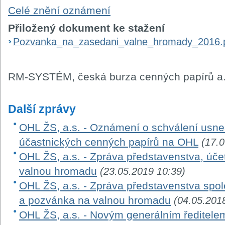
Celé znění oznámení
Přiložený dokument ke stažení
Pozvanka_na_zasedani_valne_hromady_2016.
RM-SYSTÉM, česká burza cenných papírů a.
Další zprávy
OHL ŽS, a.s. - Oznámení o schválení usn
účastnických cenných papírů na OHL
(17.
OHL ŽS, a.s. - Zpráva představenstva, úče
valnou hromadu
(23.05.2019 10:39)
OHL ŽS, a.s. - Zpráva představenstva spo
a pozvánka na valnou hromadu
(04.05.201
OHL ŽS, a.s. - Novým generálním ředitele