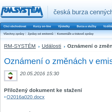
česká burza cenných
Chci obchodovat
Kurzy on-line
Výsledky
Burza a služby
Vzdělá
Všechny zprávy
Zprávy od emitentů
Komentáře a tiskové zprávy
RM-SYSTÉM
Události
Oznámení o změná
Oznámení o změnách v emis
20.05.2016 15:30
Přiložený dokument ke stažení
O2016a020.docx