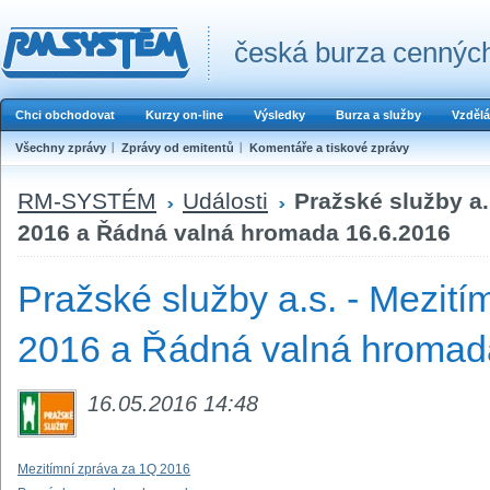
česká burza cenných
Chci obchodovat
Kurzy on-line
Výsledky
Burza a služby
Vzdělá
Všechny zprávy
Zprávy od emitentů
Komentáře a tiskové zprávy
RM-SYSTÉM
Události
Pražské služby a.
2016 a Řádná valná hromada 16.6.2016
Pražské služby a.s. - Mezití
2016 a Řádná valná hromad
16.05.2016 14:48
Mezitímní zpráva za 1Q 2016