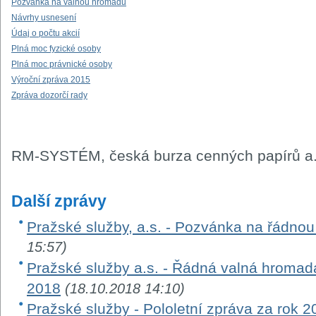
Pozvánka na valnou hromadu
Návrhy usnesení
Údaj o počtu akcií
Plná moc fyzické osoby
Plná moc právnické osoby
Výroční zpráva 2015
Zpráva dozorčí rady
RM-SYSTÉM, česká burza cenných papírů a.
Další zprávy
Pražské služby, a.s. - Pozvánka na řádno
15:57)
Pražské služby a.s. - Řádná valná hromada
2018
(18.10.2018 14:10)
Pražské služby - Pololetní zpráva za rok 2