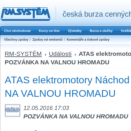
česká burza cenných
Chci obchodovat
Kurzy on-line
Výsledky
Burza a služby
Vzdělá
Všechny zprávy
Zprávy od emitentů
Komentáře a tiskové zprávy
RM-SYSTÉM
Události
ATAS elektromoto
POZVÁNKA NA VALNOU HROMADU
ATAS elektromotory Náchod
NA VALNOU HROMADU
12.05.2016 17:03
POZVÁNKA NA VALNOU HROMADU