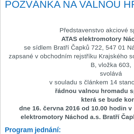
POZVÁNKA NA VALNOU 
Představenstvo akciové s
ATAS elektromotory Nác
se sídlem Bratří Čapků 722, 547 01 N
zapsané v obchodním rejstříku Krajského so
B, vložka 603,
svolává
v souladu s článkem 14 stano
řádnou valnou hromadu s
která se bude ko
dne 16. června 2016 od 10.00 hodin v
elektromotory Náchod a.s. Bratří Ča
Program jednání: