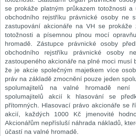
se prokáže platným průkazem totožnosti a
obchodního rejstříku právnické osoby ne 
zastupování akcionáře na VH se prokáže
totožnosti a písemnou plnou mocí opravňu
hromadě. Zástupce právnické osoby před
obchodního rejstříku právnické osoby n
zastoupeného akcionáře na plné moci musí b
že je akcie společným majetkem více osob
práv na základě zmocnění pouze jeden spolu
spolumajitelů na valné hromadě není
spolumajitelů akcií k hlasování se předk
přítomných. Hlasovací právo akcionáře se ř
akcií, každých 1000 Kč jmenovité hodno
Akcionářům nepřísluší náhrada nákladů, které
účastí na valné hromadě.