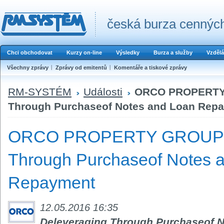
česká burza cenných
Chci obchodovat
Kurzy on-line
Výsledky
Burza a služby
Vzdělá
Všechny zprávy
Zprávy od emitentů
Komentáře a tiskové zprávy
RM-SYSTÉM
Události
ORCO PROPERTY 
Through Purchaseof Notes and Loan Rep
ORCO PROPERTY GROUP - 
Through Purchaseof Notes 
Repayment
12.05.2016 16:35
Deleveraging Through Purchaseof 