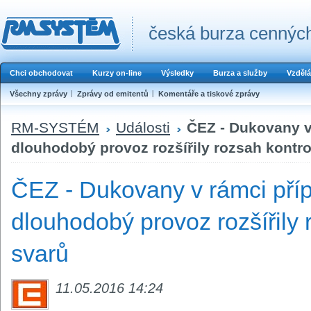
česká burza cenných
Chci obchodovat
Kurzy on-line
Výsledky
Burza a služby
Vzdělá
Všechny zprávy
Zprávy od emitentů
Komentáře a tiskové zprávy
RM-SYSTÉM
Události
ČEZ - Dukovany v 
dlouhodobý provoz rozšířily rozsah kontro
ČEZ - Dukovany v rámci příp
dlouhodobý provoz rozšířily 
svarů
11.05.2016 14:24