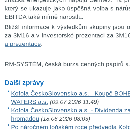
který se ukazuje jako úspěšná volba s nárůs
EBITDA také mírně narostla.
Bližší informace k výsledkům skupiny jsou
za 3M16 a v Investorské prezentaci za 3M1
a prezentace
.
RM-SYSTÉM, česká burza cenných papírů a.
Další zprávy
Kofola ČeskoSlovensko a.s. - Koupě B
WATERS a.s.
(09.07.2026 11:49)
Kofola ČeskoSlovensko a.s. - Dividenda z
hromadou
(18.06.2026 08:03)
Po náročném loňském roce předvedla Kofola