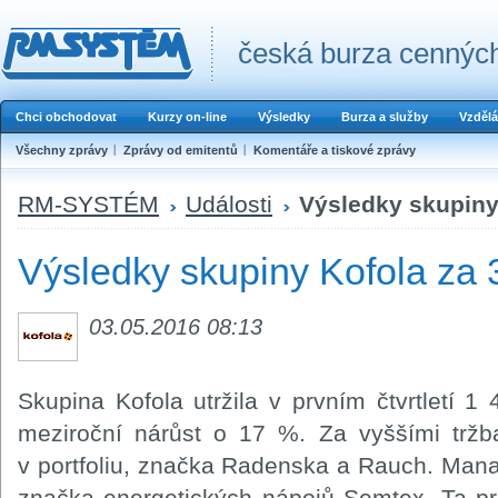
česká burza cenných
Chci obchodovat
Kurzy on-line
Výsledky
Burza a služby
Vzdělá
Všechny zprávy
Zprávy od emitentů
Komentáře a tiskové zprávy
RM-SYSTÉM
Události
Výsledky skupiny
Výsledky skupiny Kofola za
03.05.2016 08:13
Skupina Kofola utržila v prvním čtvrtletí 1
meziroční nárůst o 17 %. Za vyššími tržb
v portfoliu, značka Radenska a Rauch. Man
značka energetických nápojů Semtex. Ta p