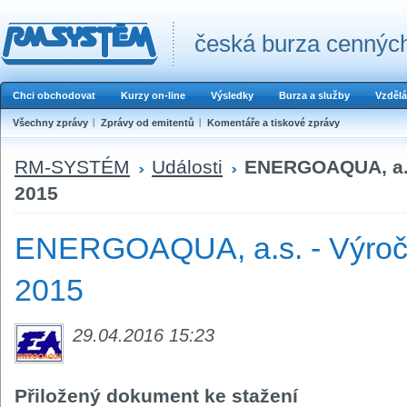
česká burza cenných
Chci obchodovat
Kurzy on-line
Výsledky
Burza a služby
Vzdělá
Všechny zprávy
Zprávy od emitentů
Komentáře a tiskové zprávy
RM-SYSTÉM
Události
ENERGOAQUA, a.s.
2015
ENERGOAQUA, a.s. - Výročn
2015
29.04.2016 15:23
Přiložený dokument ke stažení