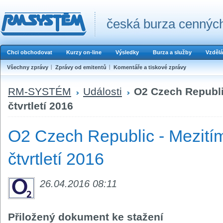
česká burza cenných
Chci obchodovat
Kurzy on-line
Výsledky
Burza a služby
Vzdělá
Všechny zprávy
Zprávy od emitentů
Komentáře a tiskové zprávy
RM-SYSTÉM
Události
O2 Czech Republic
čtvrtletí 2016
O2 Czech Republic - Mezitím
čtvrtletí 2016
26.04.2016 08:11
Přiložený dokument ke stažení