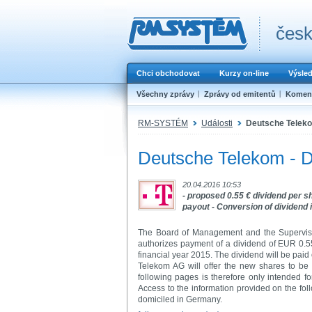
česk
Chci obchodovat
Kurzy on-line
Výsle
Všechny zprávy
Zprávy od emitentů
Koment
RM-SYSTÉM
Události
Deutsche Telekom
Deutsche Telekom - Di
20.04.2016 10:53
- proposed 0.55 € dividend per s
payout - Conversion of dividend
The Board of Management and the Supervis
authorizes payment of a dividend of EUR 0.55
financial year 2015. The dividend will be paid 
Telekom AG
will offer the new shares to be
following pages is therefore only intended f
Access to the information provided on the fol
domiciled in Germany.