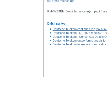
full press release (en)
RM-SYSTÉM, česká burza cenných papírů a.s
Další zprávy
Deutsche Telekom continues to grow at a 
Deutsche Telekom - Q1 2026 results
(15.0
Deutsche Telekom - Consensus Details Q
Deutsche Telekom outperforms targets for
Deutsche Telekom increases brand value 