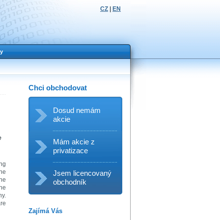
CZ
|
EN
y
Chci obchodovat
Dosud nemám
akcie
e
Mám akcie z
privatizace
ing
the
Jsem licencovaný
he
obchodník
the
ny.
are
Zajímá Vás