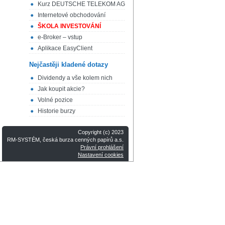
Kurz DEUTSCHE TELEKOM AG
Internetové obchodování
ŠKOLA INVESTOVÁNÍ
e-Broker – vstup
Aplikace EasyClient
Nejčastěji kladené dotazy
Dividendy a vše kolem nich
Jak koupit akcie?
Volné pozice
Historie burzy
Copyright (c) 2023
RM-SYSTÉM, česká burza cenných papírů a.s.
Právní prohlášení
Nastavení cookies