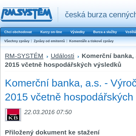
česká burza cenných
Chci obchodovat
Kurzy on-line
Výsledky
Burza a služby
Vzdělá
Všechny zprávy
Zprávy od emitentů
Komentáře a tiskové zprávy
RM-SYSTÉM
Události
Komerční banka, a
2015 včetně hospodářských výsledků
Komerční banka, a.s. - Výroč
2015 včetně hospodářských
22.03.2016 07:50
Přiložený dokument ke stažení