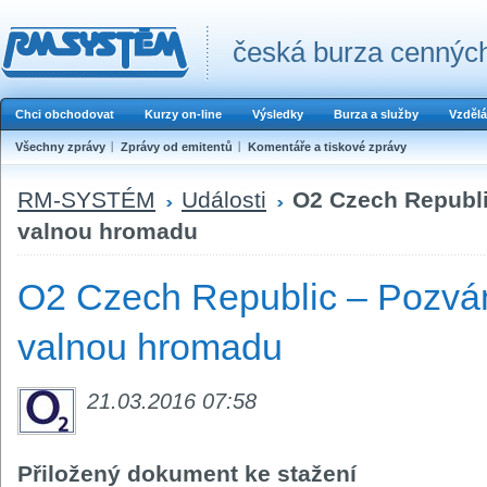
česká burza cenných
Chci obchodovat
Kurzy on-line
Výsledky
Burza a služby
Vzdělá
Všechny zprávy
Zprávy od emitentů
Komentáře a tiskové zprávy
RM-SYSTÉM
Události
O2 Czech Republi
valnou hromadu
O2 Czech Republic – Pozvá
valnou hromadu
21.03.2016 07:58
Přiložený dokument ke stažení