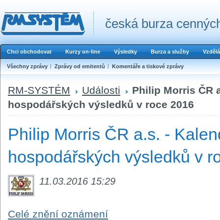
česká burza cenných
Chci obchodovat
Kurzy on-line
Výsledky
Burza a služby
Vzdělá
Všechny zprávy
Zprávy od emitentů
Komentáře a tiskové zprávy
RM-SYSTÉM
Události
Philip Morris ČR 
hospodářských výsledků v roce 2016
Philip Morris ČR a.s. - Kale
hospodářských výsledků v r
11.03.2016 15:29
Celé znění oznámení