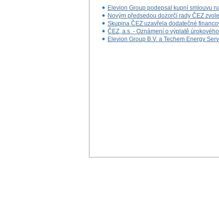
Elevion Group podepsal kupní smlouvu na 
Novým předsedou dozorčí rady ČEZ zvole
Skupina ČEZ uzavřela dodatečné financová
ČEZ, a.s. - Oznámení o výplatě úrokovéh
Elevion Group B.V. a Techem Energy Ser