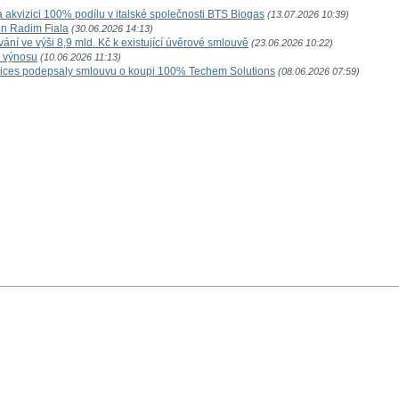
akvizici 100% podílu v italské společnosti BTS Biogas
(13.07.2026 10:39)
n Radim Fiala
(30.06.2026 14:13)
ní ve výši 8,9 mld. Kč k existující úvěrové smlouvě
(23.06.2026 10:22)
o výnosu
(10.06.2026 11:13)
vices podepsaly smlouvu o koupi 100% Techem Solutions
(08.06.2026 07:59)