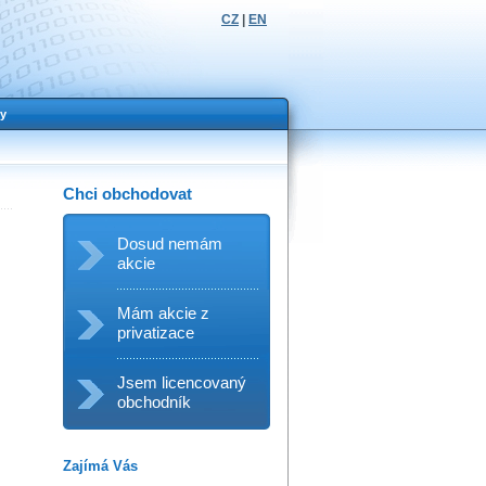
CZ
|
EN
y
Chci obchodovat
Dosud nemám
akcie
Mám akcie z
privatizace
Jsem licencovaný
obchodník
Zajímá Vás