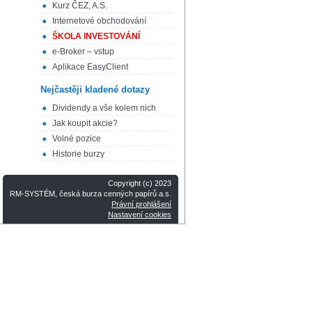
Kurz ČEZ, A.S.
Internetové obchodování
ŠKOLA INVESTOVÁNÍ
e-Broker – vstup
Aplikace EasyClient
Nejčastěji kladené dotazy
Dividendy a vše kolem nich
Jak koupit akcie?
Volné pozice
Historie burzy
Copyright (c) 2023
RM-SYSTÉM, česká burza cenných papírů a.s.
Právní prohlášení
Nastavení cookies