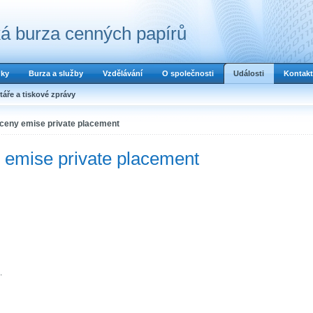
á burza cenných papírů
dky
Burza a služby
Vzdělávání
O společnosti
Události
Kontakt
áře a tiskové zprávy
 ceny emise private placement
 emise private placement
.