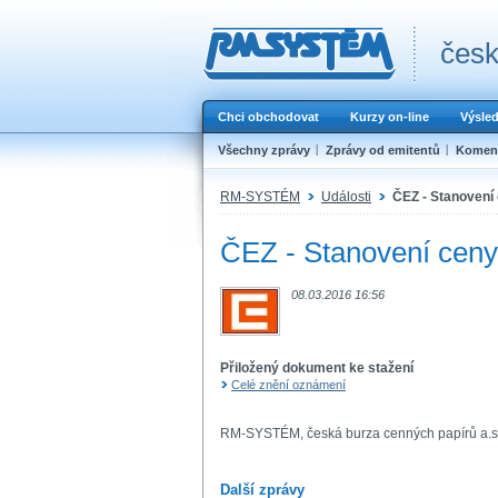
česk
Chci obchodovat
Kurzy on-line
Výsle
Všechny zprávy
Zprávy od emitentů
Koment
RM-SYSTÉM
Události
ČEZ - Stanovení
ČEZ - Stanovení ceny
08.03.2016 16:56
Přiložený dokument ke stažení
Celé znění oznámení
RM-SYSTÉM, česká burza cenných papírů a.s
Další zprávy