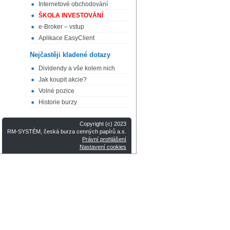
Internetové obchodování
ŠKOLA INVESTOVÁNÍ
e-Broker – vstup
Aplikace EasyClient
Nejčastěji kladené dotazy
Dividendy a vše kolem nich
Jak koupit akcie?
Volné pozice
Historie burzy
Copyright (c) 2023
RM-SYSTÉM, česká burza cenných papírů a.s.
Právní prohlášení
Nastavení cookies