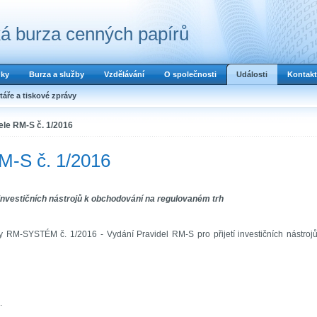
á burza cenných papírů
dky
Burza a služby
Vzdělávání
O společnosti
Události
Kontakt
áře a tiskové zprávy
ele RM-S č. 1/2016
RM-S č. 1/2016
 investičních nástrojů k obchodování na regulovaném trh
y RM-SYSTÉM č. 1/2016 - Vydání Pravidel RM-S pro přijetí investičních nástroj
.