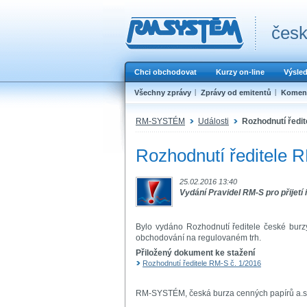
česk
Chci obchodovat
Kurzy on-line
Výsle
Všechny zprávy
Zprávy od emitentů
Koment
RM-SYSTÉM
Události
Rozhodnutí ředit
Rozhodnutí ředitele 
25.02.2016 13:40
Vydání Pravidel RM-S pro přijetí
Bylo vydáno Rozhodnutí ředitele české burz
obchodování na regulovaném trh.
Přiložený dokument ke stažení
Rozhodnutí ředitele RM-S č. 1/2016
RM-SYSTÉM, česká burza cenných papírů a.s