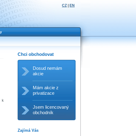
CZ
|
EN
y
Chci obchodovat
Dosud nemám
akcie
Mám akcie z
privatizace
ů k
Jsem licencovaný
obchodník
Zajímá Vás