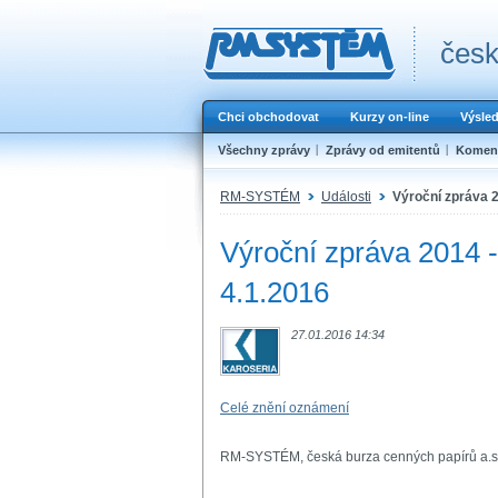
česk
Chci obchodovat
Kurzy on-line
Výsle
Všechny zprávy
Zprávy od emitentů
Koment
RM-SYSTÉM
Události
Výroční zpráva 
Výroční zpráva 2014 
4.1.2016
27.01.2016 14:34
Celé znění oznámení
RM-SYSTÉM, česká burza cenných papírů a.s