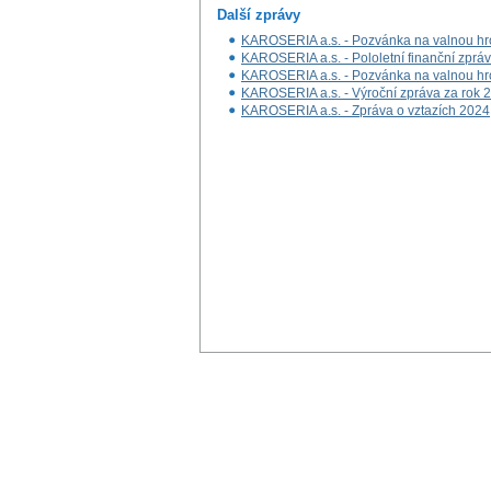
Další zprávy
KAROSERIA a.s. - Pozvánka na valnou h
KAROSERIA a.s. - Pololetní finanční zprá
KAROSERIA a.s. - Pozvánka na valnou h
KAROSERIA a.s. - Výroční zpráva za rok 
KAROSERIA a.s. - Zpráva o vztazích 2024