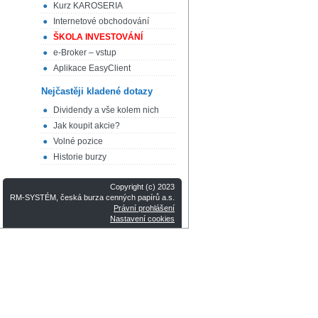
Kurz KAROSERIA
Internetové obchodování
ŠKOLA INVESTOVÁNÍ
e-Broker – vstup
Aplikace EasyClient
Nejčastěji kladené dotazy
Dividendy a vše kolem nich
Jak koupit akcie?
Volné pozice
Historie burzy
Copyright (c) 2023
RM-SYSTÉM, česká burza cenných papírů a.s.
Právní prohlášení
Nastavení cookies