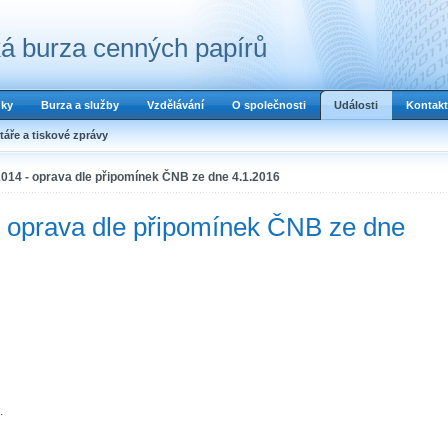
á burza cenných papírů
dky
Burza a služby
Vzdělávání
O společnosti
Události
Kontakt
áře a tiskové zprávy
2014 - oprava dle připomínek ČNB ze dne 4.1.2016
- oprava dle připomínek ČNB ze dne
.