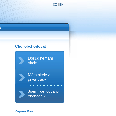
CZ
|
EN
y
Chci obchodovat
Dosud nemám
akcie
Mám akcie z
privatizace
Jsem licencovaný
obchodník
Zajímá Vás