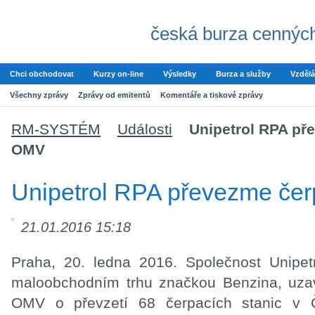
česká burza cenných
Chci obchodovat
Kurzy on-line
Výsledky
Burza a služby
Vzdělá
Všechny zprávy
Zprávy od emitentů
Komentáře a tiskové zprávy
RM-SYSTÉM
Události
Unipetrol RPA př
OMV
Unipetrol RPA převezme čer
21.01.2016 15:18
​Praha, 20. ledna 2016. Společnost Unipe
maloobchodním trhu značkou Benzina, uzav
OMV o převzetí 68 čerpacích stanic v Č