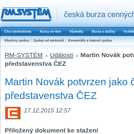
česká burza cenných
Chci obchodovat
Kurzy on-line
Výsledky
Burza a služby
Vzdělá
Všechny zprávy
Zprávy od emitentů
Komentáře a tiskové zprávy
RM-SYSTÉM
Události
Martin Novák pot
představenstva ČEZ
Martin Novák potvrzen jako 
představenstva ČEZ
17.12.2015 12:57
Přiložený dokument ke stažení